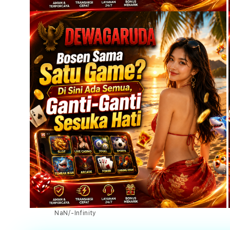
Buka
visual
6
Buka
dari
NaN
/
-Infinity
visual
8