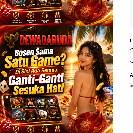
Buka
visual
5
P
A