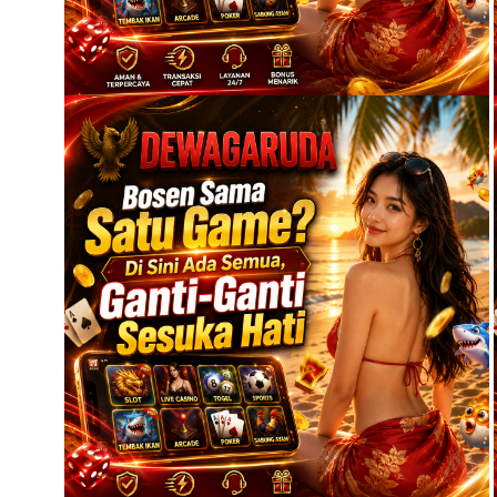
Buka
visual
4