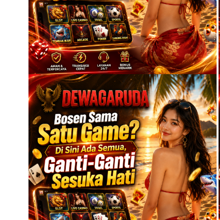
Buka
visual
2