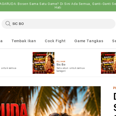
GARUDA: Bosen Sama Satu Game? Di Sini Ada Semua, Ganti-Ganti S
Hati
la
Tembak Ikan
Cock Fight
Game Tangkas
S
PILIHAN
Sic Bo
n untuk semua
Satu akun untuk semua
kategori
P