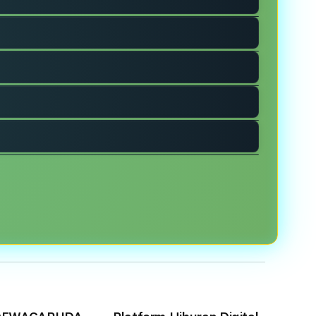
, satu akun buat semua hiburan. Praktis,
at digunakan untuk berpindah dari tembak
 Bo, Cock Fight, live game, dan kategori
ebelum masuk, dan selalu keluar setelah
 navigasi, atau informasi kategori.