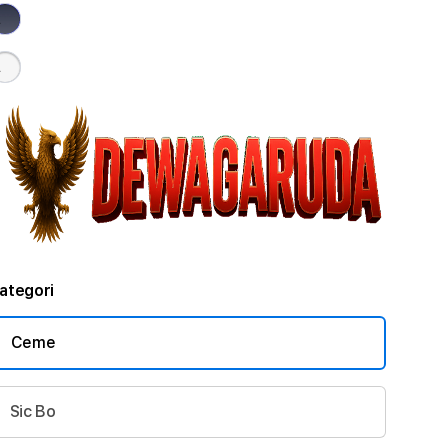
Â
Â
ategori
Ceme
Sic Bo