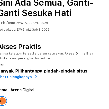
Sini Ada Semua, Ganti-
Ganti Sesuka Hati
D Platform:
DWG-ALLGAME-2026
ode Akses:
DWG-ALLGAME-2026
Akses Praktis
emua kategori tersedia dalam satu akun.
Akses Online
Bisa
ibuka lewat perangkat favoritmu.
tau
anyak Pilihan
tanpa pindah-pindah situs
ihat Selengkapnya
ema
- Arena Digital
Â